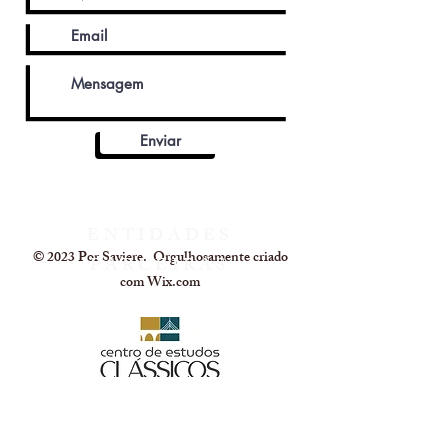
Enviar
ENTIDADES
© 2023 Por Saviere. Orgulhosamente criado
PARCEIRAS
com
Wix.com
ONDE ESTAMOS
CENTRO DE ESTUDOS CLÁSSICOS,