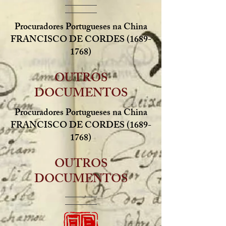
Procuradores Portugueses na China
FRANCISCO DE CORDES
(1689-
1768)
OUTROS
DOCUMENTOS
Procuradores Portugueses na China
FRANCISCO DE CORDES
(1689-
1768)
OUTROS
DOCUMENTOS