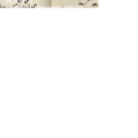
ENDEREÇO
Alameda da Universidade,
1600-214
Lisboa
https://centroclassicos.letras.ulisboa.pt/
TELEFONE
G
eral FLUL: +0351
21 792 0000
CEC/FLUL: +0351 21 792 0005
EMAIL
res.sinicae@letras.ulisboa.pt
HORÁRIO DE FUNCIONAMENTO
Segunda a Sexta-Feira
Das 10h às 18h
Este projeto (PTDC/LLT-OUT
/31941/2017) foi financiado por
fundos nacionais através da FCT –
Fundação para a Ciência e